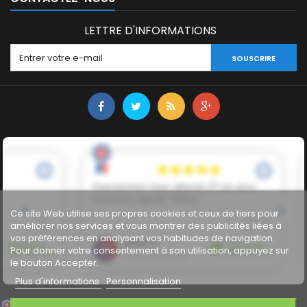
LETTRE D'INFORMATIONS
SOUSCRIRE
Ce site Web utilise ses propres cookies et ceux de tiers pour
améliorer nos services et vous montrer des publicités liées à
vos préférences en analysant vos habitudes de navigation.
Pour donner votre consentement à son utilisation, appuyez sur
le bouton Accepter.
Plus d'informations
Personnalisation
Marchand approuvé par la Société des Avis Garantis,
cliquez ici