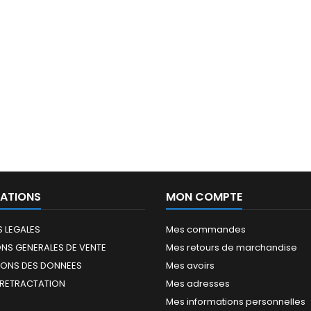
ATIONS
MON COMPTE
 LEGALES
Mes commandes
NS GENERALES DE VENTE
Mes retours de marchandise
IONS DES DONNEES
Mes avoirs
 RETRACTATION
Mes adresses
Mes informations personnelles