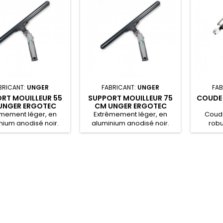
BRICANT:
UNGER
FABRICANT:
UNGER
FAB
RT MOUILLEUR 55
SUPPORT MOUILLEUR 75
COUDE 
UNGER ERGOTEC
CM UNGER ERGOTEC
NINJA
NINJA
êmement léger, en
Extrêmement léger, en
Coude
nium anodisé noir.
aluminium anodisé noir.
robu