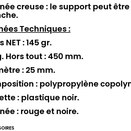
née creuse : le support peut êtr
che.
ées Techniques :
s NET : 145 gr.
. Hors tout : 450 mm.
ètre : 25 mm.
osition : polypropylène copoly
ette : plastique noir.
née : rouge et noire.
OIRES