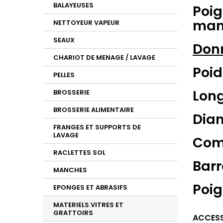
BALAYEUSES
Poig
man
NETTOYEUR VAPEUR
SEAUX
Donn
CHARIOT DE MENAGE / LAVAGE
Poid
PELLES
Long
BROSSERIE
BROSSERIE ALIMENTAIRE
Diam
FRANGES ET SUPPORTS DE
LAVAGE
Comp
RACLETTES SOL
Barr
MANCHES
Poig
EPONGES ET ABRASIFS
MATERIELS VITRES ET
GRATTOIRS
ACCESS