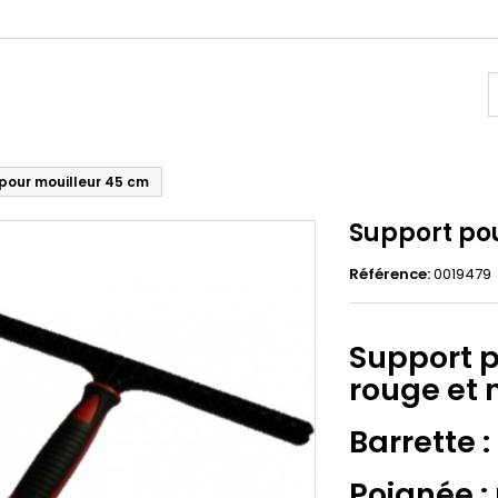
pour mouilleur 45 cm
Support po
Référence:
0019479
Support p
rouge et n
Barrette :
Poignée : 