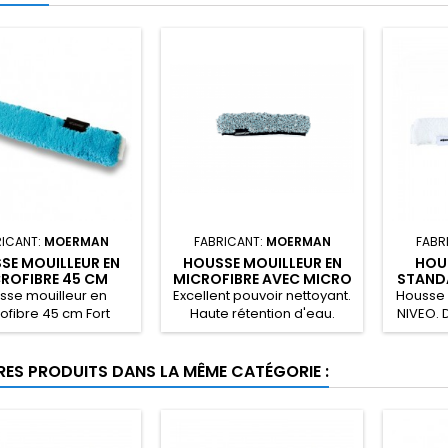
RICANT:
MOERMAN
FABRICANT:
MOERMAN
FABR
SE MOUILLEUR EN
HOUSSE MOUILLEUR EN
HOU
ROFIBRE 45 CM
MICROFIBRE AVEC MICRO
STAND
ABRASIF 45 CM
sse mouilleur en
Excellent pouvoir nettoyant.
Housse 
ofibre 45 cm Fort
Haute rétention d'eau.
NIVEO. 
voir mécanique
Qualité du Velcro
améliorée. Surface de
velcro accrue pour une
RES PRODUITS DANS LA MÊME CATÉGORIE :
meilleure adhérence.
Couture extra forte des
bords pour un frottement
sévère