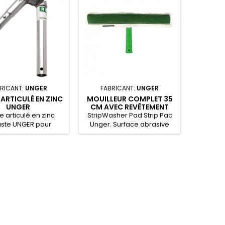
RICANT:
UNGER
FABRICANT:
UNGER
FABRI
ARTICULÉ EN ZINC
MOUILLEUR COMPLET 35
ADAPTAT
UNGER
CM AVEC REVÊTEMENT
SPÉCIAL UNGER
 articulé en zinc
StripWasher Pad Strip Pac
L’adap
ste UNGER pour
Unger. Surface abrasive
perche.
pad + matériau standard.