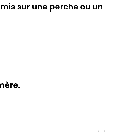
e mis sur une perche ou un
mère.
<
>