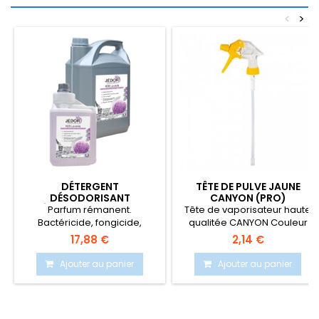
<
>
DÉTERGENT
TÊTE DE PULVE JAUNE
DÉSODORISANT
CANYON (PRO)
DÉSINFECTANT SOL 3D
Parfum rémanent.
Tête de vaporisateur haute
LAVANDE 5 L
Bactéricide, fongicide,
qualitée CANYON Couleur
levuricide et virucide. Efficace
jaune
17,88 €
2,14 €
sur...
Ajouter au panier
Ajouter au panier