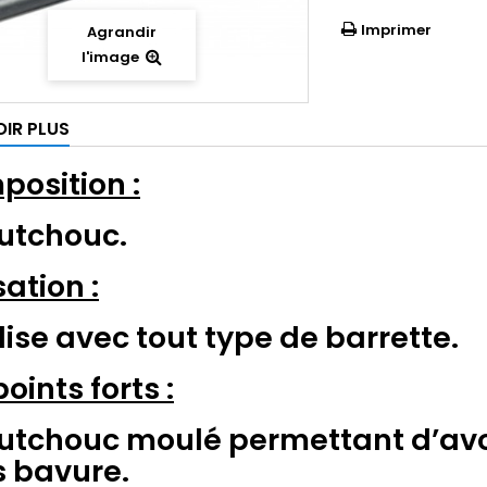
Imprimer
Agrandir
l'image
OIR PLUS
osition :
utchouc.
sation :
ilise avec tout type de barrette.
points forts :
tchouc moulé permettant d’avoir
 bavure.