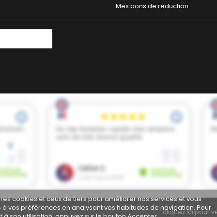
Mes bons de réduction
pres cookies et ceux de tiers pour améliorer nos services et vous
s à vos préférences en analysant vos habitudes de navigation. Pour
archand approuvé par la Société des Avis Garantis,
cliquez ici pour vé
à son utilisation, appuyez sur le bouton Accepter.