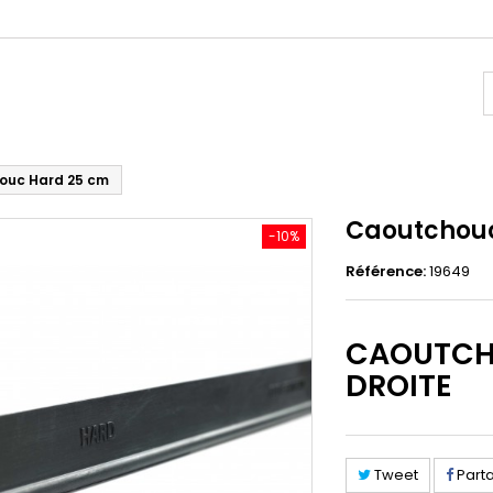
ouc Hard 25 cm
Caoutchou
-10%
Référence:
19649
CAOUTCH
DROITE
Tweet
Part