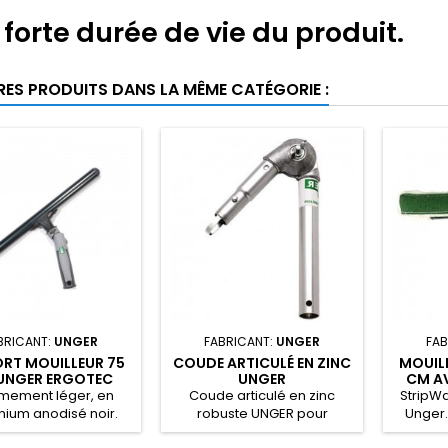
 forte durée de vie du produit.
RES PRODUITS DANS LA MÊME CATÉGORIE :
BRICANT:
UNGER
FABRICANT:
UNGER
FAB
RT MOUILLEUR 75
COUDE ARTICULÉ EN ZINC
MOUIL
UNGER ERGOTEC
UNGER
CM A
NINJA
SP
êmement léger, en
Coude articulé en zinc
StripWa
nium anodisé noir.
robuste UNGER pour
Unger.
perche.
pad + 