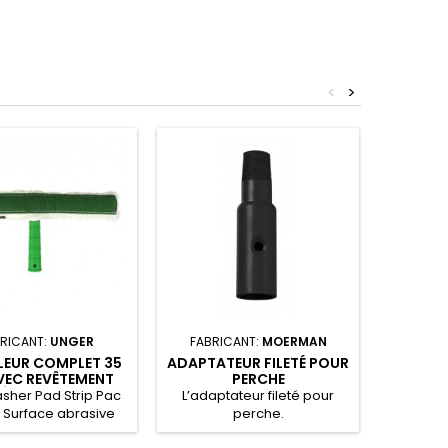
<
>
RICANT:
UNGER
FABRICANT:
MOERMAN
FABRI
LEUR COMPLET 35
ADAPTATEUR FILETÉ POUR
HOUS
VEC REVÊTEMENT
PERCHE
STANDA
ÉCIAL UNGER
sher Pad Strip Pac
L’adaptateur fileté pour
Housse 
 Surface abrasive
perche.
NIVEO. D
matériau standard.