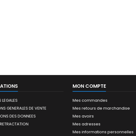
ATIONS
MON COMPTE
 LEGALES
Mes commandes
NS GENERALES DE VENTE
Mes retours de marchandise
IONS DES DONNEES
Mes avoirs
 RETRACTATION
Mes adresses
Mes informations personnelles