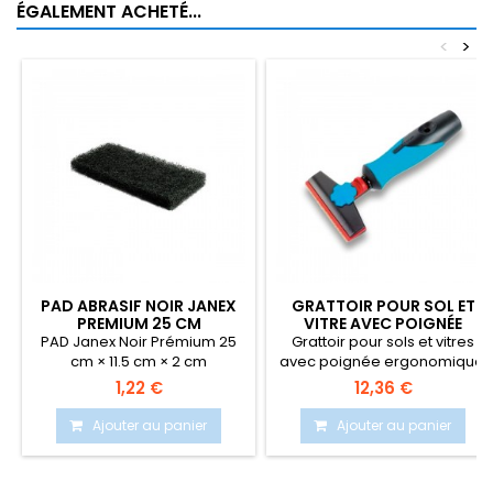
ÉGALEMENT ACHETÉ...
<
>
PAD ABRASIF NOIR JANEX
GRATTOIR POUR SOL ET
PREMIUM 25 CM
VITRE AVEC POIGNÉE
ERGONOMIQUE
PAD Janex Noir Prémium 25
Grattoir pour sols et vitres
cm × 11.5 cm × 2 cm
avec poignée ergonomique.
rectangulaire.
1,22 €
12,36 €
Ajouter au panier
Ajouter au panier