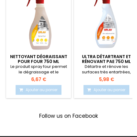
NETTOYANT DÉGRAISSANT
ULTRA DÉTARTRANT ET
POUR FOUR 750 ML
RÉNOVANT PAE 750 ML
Le produit spray four permet
Détartre et rénove les
le dégraissage et le
surfaces très entartrées,
nettoyage du matériel de...
nécessitant une remise en...
6,67 €
5,98 €
Ajouter au panier
Ajouter au panier
Follow us on Facebook