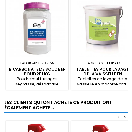
FABRICANT:
GLOSS
FABRICANT:
ELIPRO
BICARBONATE DE SOUDE EN
TABLETTES POUR LAVAGE
POUDRE 1 KG
DE LA VAISSELLE EN
MACHINE ANTI-CALCAIRE
Poudre multi-usages
Tablettes de lavage de la
10 KG
Dégraisse, désodorise,
vaisselle en machine anti-
assainit 100% naturel
calcaire.
Fabrication...
LES CLIENTS QUI ONT ACHETÉ CE PRODUIT ONT
ÉGALEMENT ACHETÉ...
<
>