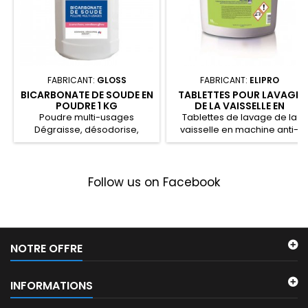
FABRICANT:
GLOSS
FABRICANT:
ELIPRO
BICARBONATE DE SOUDE EN
TABLETTES POUR LAVAGE
POUDRE 1 KG
DE LA VAISSELLE EN
MACHINE ANTI-CALCAIRE
Poudre multi-usages
Tablettes de lavage de la
10 KG
Dégraisse, désodorise,
vaisselle en machine anti-
assainit 100% naturel
calcaire.
Fabrication...
Follow us on Facebook
NOTRE OFFRE
INFORMATIONS