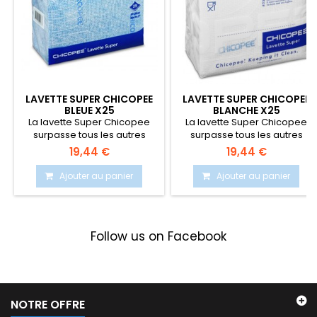
LAVETTE SUPER CHICOPEE
LAVETTE SUPER CHICOPEE
BLEUE X25
BLANCHE X25
La lavette Super Chicopee
La lavette Super Chicopee
surpasse tous les autres
surpasse tous les autres
chiffons par l'excellence...
chiffons par l'excellence...
19,44 €
19,44 €
Ajouter au panier
Ajouter au panier
Follow us on Facebook
NOTRE OFFRE