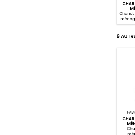
CHARI
M
Chariot
ménage
MM-
9 AUTR
FAB
CHARI
MÉN
Char
mén