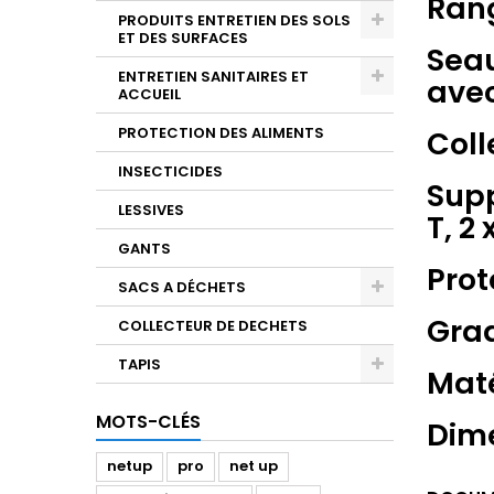
Rang
PRODUITS ENTRETIEN DES SOLS
ET DES SURFACES
Seau
ENTRETIEN SANITAIRES ET
avec
ACCUEIL
PROTECTION DES ALIMENTS
Coll
INSECTICIDES
Supp
LESSIVES
T, 2
GANTS
Prot
SACS A DÉCHETS
Grad
COLLECTEUR DE DECHETS
TAPIS
Maté
MOTS-CLÉS
Dime
netup
pro
net up