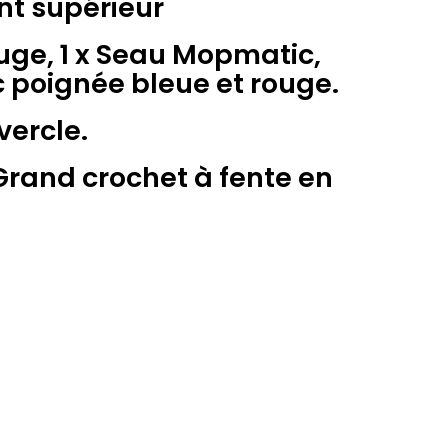
nt supérieur
ouge, 1 x Seau Mopmatic,
c poignée bleue et rouge.
vercle.
x Grand crochet à fente en