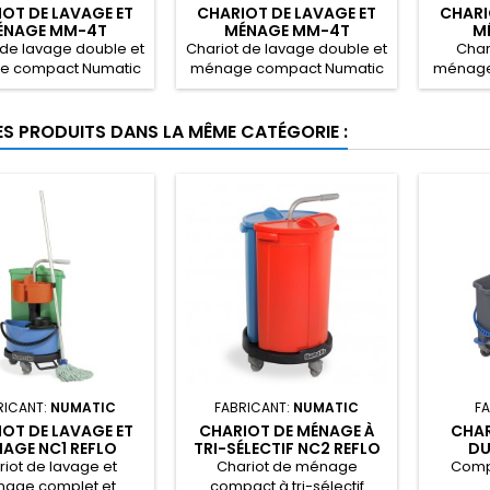
OT DE LAVAGE ET
CHARIOT DE LAVAGE ET
CHARI
ÉNAGE MM-4T
MÉNAGE MM-4T
M
MULTIMATIC
MULTIMATIC GRANDES
MULTI
 de lavage double et
Chariot de lavage double et
Char
ROUES
IM
 compact Numatic
ménage compact Numatic
ménage
4T MULTIMATIC.
MM-4T MULTIMATIC Grandes
MM-8 
Roues.
i
ES PRODUITS DANS LA MÊME CATÉGORIE :
RICANT:
NUMATIC
FABRICANT:
NUMATIC
F
OT DE LAVAGE ET
CHARIOT DE MÉNAGE À
CHAR
AGE NC1 REFLO
TRI-SÉLECTIF NC2 REFLO
DU
iot de lavage et
Chariot de ménage
Comp
age complet et
compact à tri-sélectif