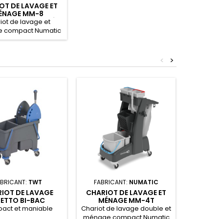
OT DE LAVAGE ET
ÉNAGE MM-8
MATIC AVEC PRÉ-
iot de lavage et
PREGNATION
 compact Numatic
MULTIMATIC pré-
mprégnation.
<
>
ABRICANT:
TWT
FABRICANT:
NUMATIC
FABR
IOT DE LAVAGE
CHARIOT DE LAVAGE ET
CHARIO
ETTO BI-BAC
MÉNAGE MM-4T
MÉ
MULTIMATIC
MULTI
act et maniable
Chariot de lavage double et
Chariot 
ménage compact Numatic
ménage 