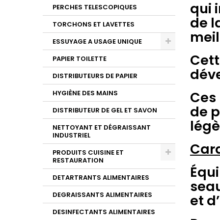
qui 
PERCHES TELESCOPIQUES
de l
TORCHONS ET LAVETTES
meil
ESSUYAGE A USAGE UNIQUE
Cett
PAPIER TOILETTE
dév
DISTRIBUTEURS DE PAPIER
Ces 
HYGIÈNE DES MAINS
de p
DISTRIBUTEUR DE GEL ET SAVON
légè
NETTOYANT ET DÉGRAISSANT
INDUSTRIEL
Cara
PRODUITS CUISINE ET
RESTAURATION
Équi
DETARTRANTS ALIMENTAIRES
seau
DEGRAISSANTS ALIMENTAIRES
et d
DESINFECTANTS ALIMENTAIRES