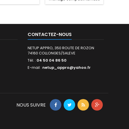
MM-4T MULTIMATIC.
MM-
CONTACTEZ-NOUS
NETUP APPRO, 350 ROUTE DE ROZON
74160 COLLONGES/SALEVE
Tél. :
04 50 04 86 50
E-mail :
netup_appro@yahoo.fr
NOUS SUIVRE