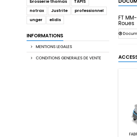
DOCUME
brosserie thomas
TAPIS
notrax
Justrite
professionnel
FT MM-
unger
elidis
Roues
Documen
INFORMATIONS
MENTIONS LEGALES
ACCESS
CONDITIONS GENERALES DE VENTE
FAB