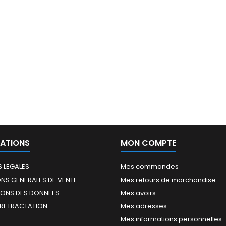
ATIONS
MON COMPTE
 LEGALES
Mes commandes
NS GENERALES DE VENTE
Mes retours de marchandise
IONS DES DONNEES
Mes avoirs
 RETRACTATION
Mes adresses
Mes informations personnelles