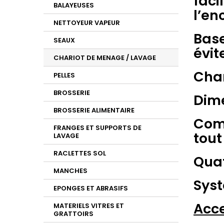
faci
BALAYEUSES
l’e
NETTOYEUR VAPEUR
Base
SEAUX
évit
CHARIOT DE MENAGE / LAVAGE
Char
PELLES
BROSSERIE
Dime
BROSSERIE ALIMENTAIRE
Comp
FRANGES ET SUPPORTS DE
tout
LAVAGE
RACLETTES SOL
Quat
MANCHES
Syst
EPONGES ET ABRASIFS
Acce
MATERIELS VITRES ET
GRATTOIRS