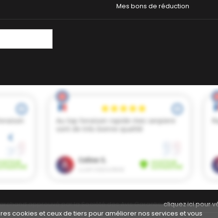
Mes bons de réduction
archand approuvé par la Société des Avis Garantis,
cliquez ici pour vé
pres cookies et ceux de tiers pour améliorer nos services et vous