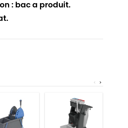
on : bac a produit.
at.
<
>