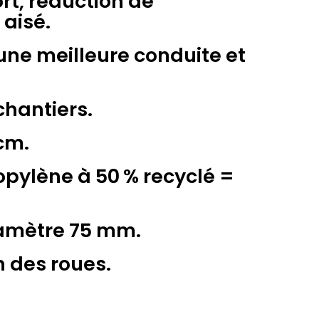
rt, réduction de
aisé.
 une meilleure conduite et
chantiers.
cm.
pylène à 50 % recyclé =
iamètre 75 mm.
n des roues.