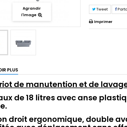
Agrandir
Tweet
Part
l'image
Imprimer
OIR PLUS
iot de manutention et de lavag
aux de 18 litres avec anse plasti
e.
n droit ergonomique, double ava