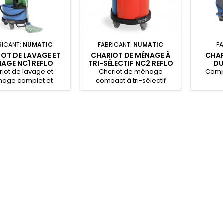
RICANT:
NUMATIC
FABRICANT:
NUMATIC
F
OT DE LAVAGE ET
CHARIOT DE MÉNAGE À
CHAR
AGE NC1 REFLO
TRI-SÉLECTIF NC2 REFLO
DU
iot de lavage et
Chariot de ménage
Comp
age complet et
compact à tri-sélectif
 Numatic NC1 ReFlo.
Numatic NC2 ReFlo.