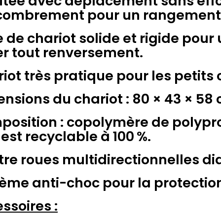
litée avec déplacement sans effo
ncombrement pour un rangement 
 de chariot solide et rigide pour
er tout renversement.
iot très pratique pour les petits 
nsions du chariot : 80 × 43 × 58 
osition : copolymère de polypro
 est recyclable à 100 %.
re roues multidirectionnelles d
ème anti-choc pour la protectio
ssoires :