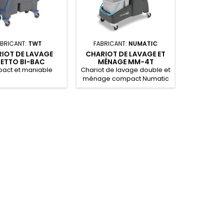
ABRICANT:
TWT
FABRICANT:
NUMATIC
FABR
IOT DE LAVAGE
CHARIOT DE LAVAGE ET
CHARIO
ETTO BI-BAC
MÉNAGE MM-4T
MÉ
MULTIMATIC
MULTI
act et maniable
Chariot de lavage double et
Chariot 
ménage compact Numatic
ménage 
MM-4T MULTIMATIC.
MM-